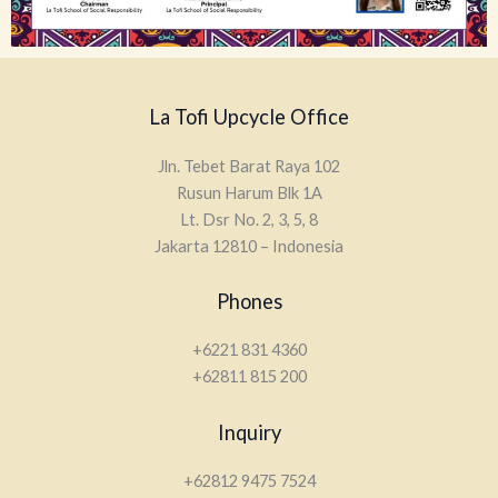
La Tofi Upcycle Office
Jln. Tebet Barat Raya 102
Rusun Harum Blk 1A
Lt. Dsr No. 2, 3, 5, 8
Jakarta 12810 – Indonesia
Phones
+6221 831 4360
+62811 815 200
Inquiry
+62812 9475 7524